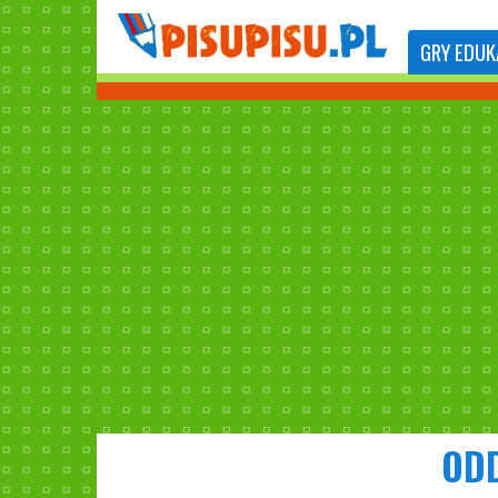
GRY
EDUK
ODD