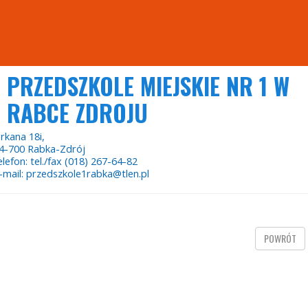
PRZEDSZKOLE MIEJSKIE NR 1 W
RABCE ZDROJU
rkana 18i,
4-700 Rabka-Zdrój
elefon: tel./fax (018) 267-64-82
-mail: przedszkole1rabka@tlen.pl
POWRÓT