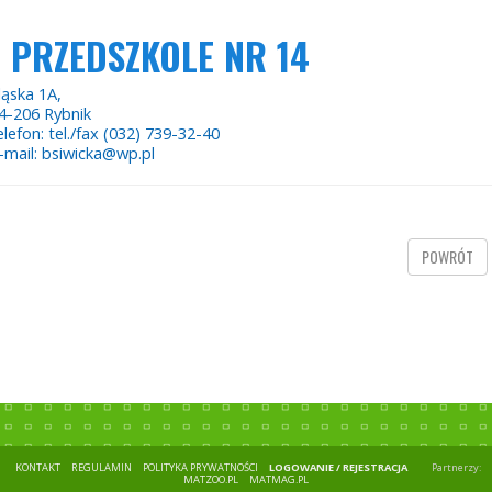
PRZEDSZKOLE NR 14
ląska 1A,
4-206 Rybnik
elefon: tel./fax (032) 739-32-40
-mail: bsiwicka@wp.pl
POWRÓT
KONTAKT
REGULAMIN
POLITYKA PRYWATNOŚCI
LOGOWANIE / REJESTRACJA
Partnerzy:
MATZOO.PL
MATMAG.PL