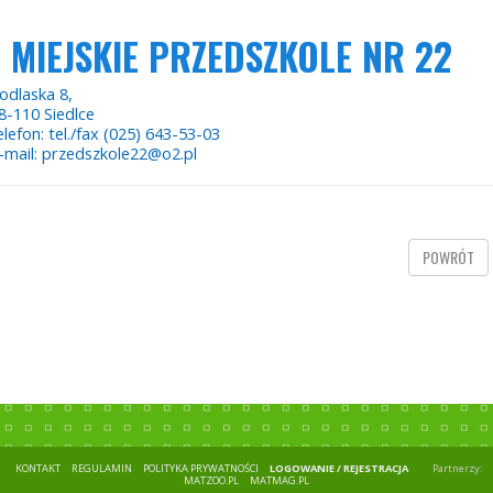
MIEJSKIE PRZEDSZKOLE NR 22
odlaska 8,
8-110 Siedlce
elefon: tel./fax (025) 643-53-03
-mail: przedszkole22@o2.pl
POWRÓT
KONTAKT
REGULAMIN
POLITYKA PRYWATNOŚCI
LOGOWANIE / REJESTRACJA
Partnerzy:
MATZOO.PL
MATMAG.PL