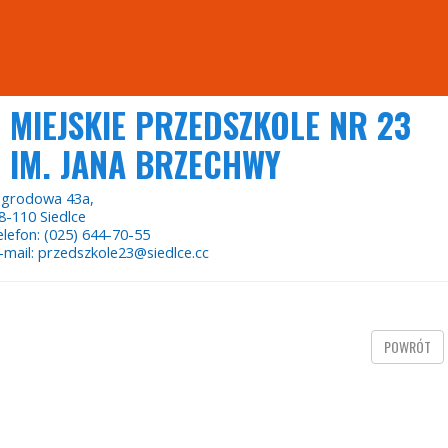
MIEJSKIE PRZEDSZKOLE NR 23
IM. JANA BRZECHWY
grodowa 43a,
8-110 Siedlce
elefon: (025) 644-70-55
-mail: przedszkole23@siedlce.cc
POWRÓT