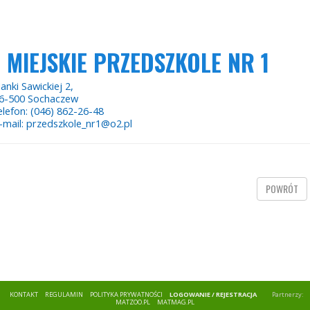
MIEJSKIE PRZEDSZKOLE NR 1
anki Sawickiej 2,
6-500 Sochaczew
elefon: (046) 862-26-48
-mail: przedszkole_nr1@o2.pl
POWRÓT
KONTAKT
REGULAMIN
POLITYKA PRYWATNOŚCI
LOGOWANIE / REJESTRACJA
Partnerzy:
MATZOO.PL
MATMAG.PL