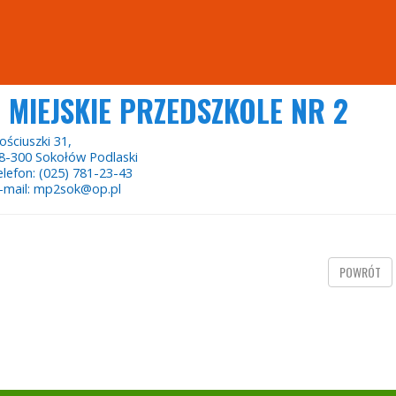
MIEJSKIE PRZEDSZKOLE NR 2
ościuszki 31,
8-300 Sokołów Podlaski
elefon: (025) 781-23-43
-mail: mp2sok@op.pl
POWRÓT