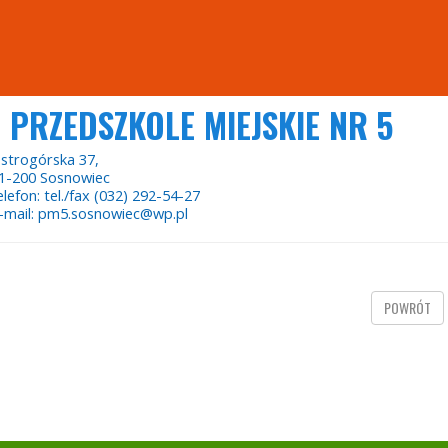
PRZEDSZKOLE MIEJSKIE NR 5
strogórska 37,
1-200 Sosnowiec
elefon: tel./fax (032) 292-54-27
-mail: pm5.sosnowiec@wp.pl
POWRÓT