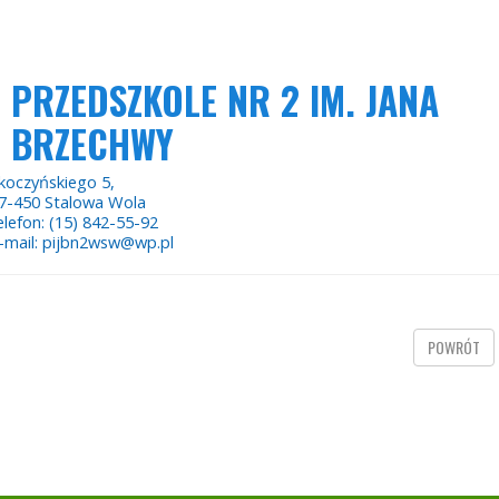
PRZEDSZKOLE NR 2 IM. JANA
BRZECHWY
koczyńskiego 5,
7-450 Stalowa Wola
elefon: (15) 842-55-92
-mail: pijbn2wsw@wp.pl
POWRÓT