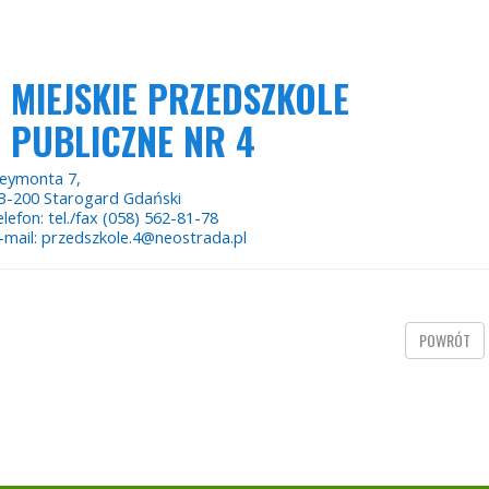
MIEJSKIE PRZEDSZKOLE
PUBLICZNE NR 4
eymonta 7,
3-200 Starogard Gdański
elefon: tel./fax (058) 562-81-78
-mail: przedszkole.4@neostrada.pl
POWRÓT