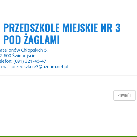
PRZEDSZKOLE MIEJSKIE NR 3
POD ŻAGLAMI
atalionów Chłopskich 5,
2-600 Świnoujście
elefon: (091) 321-46-47
-mail: przedszkole3@uznam.net.pl
POWRÓT