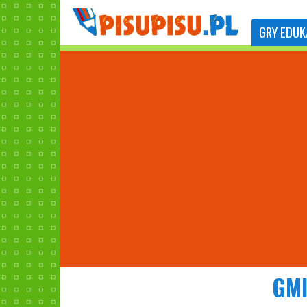
GRY
EDUK
GMI