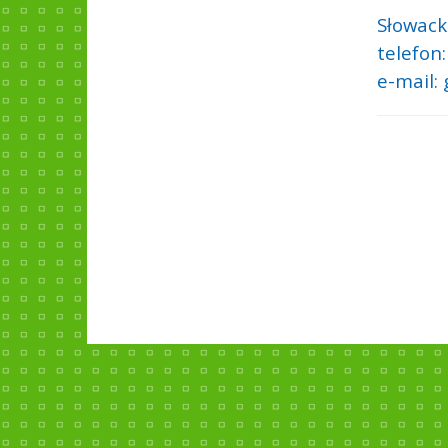
Słowack
telefon
e-mail: