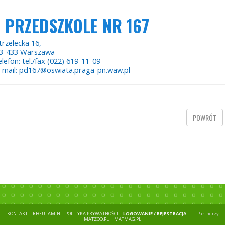
PRZEDSZKOLE NR 167
trzelecka 16,
3-433 Warszawa
elefon: tel./fax (022) 619-11-09
-mail: pd167@oswiata.praga-pn.waw.pl
POWRÓT
KONTAKT
REGULAMIN
POLITYKA PRYWATNOŚCI
LOGOWANIE / REJESTRACJA
Partnerzy:
MATZOO.PL
MATMAG.PL