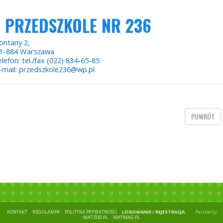
PRZEDSZKOLE NR 236
ontany 2,
1-884 Warszawa
elefon: tel./fax (022) 834-65-85
-mail: przedszkole236@wp.pl
POWRÓT
KONTAKT
REGULAMIN
POLITYKA PRYWATNOŚCI
LOGOWANIE / REJESTRACJA
Partnerzy:
MATZOO.PL
MATMAG.PL