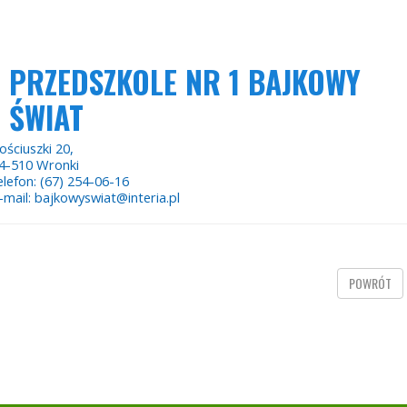
PRZEDSZKOLE NR 1 BAJKOWY
ŚWIAT
ościuszki 20,
4-510 Wronki
elefon: (67) 254-06-16
-mail: bajkowyswiat@interia.pl
POWRÓT