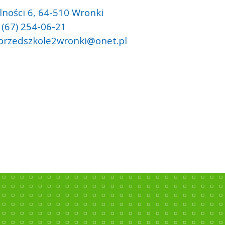
lności 6,
64-510 Wronki
 (67) 254-06-21
 przedszkole2wronki@onet.pl