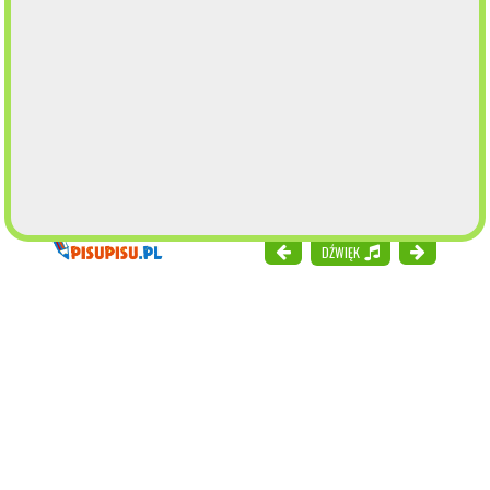
DŹWIĘK