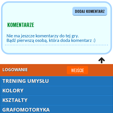
DODAJ KOMENTARZ
KOMENTARZE
Nie ma jeszcze komentarzy do tej gry.
Bądź pierwszą osobą, która doda komentarz :)
LOGOWANIE
WEJŚCIE
TRENING UMYSŁU
KOLORY
KSZTAŁTY
GRAFOMOTORYKA