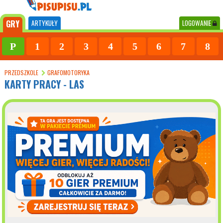
GRY
ARTYKUŁY
LOGOWANIE
P
1
2
3
4
5
6
7
8
PRZEDSZKOLE
GRAFOMOTORYKA
KARTY PRACY - LAS