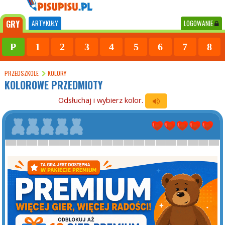
GRY
ARTYKUŁY
LOGOWANIE
P
1
2
3
4
5
6
7
8
PRZEDSZKOLE
KOLORY
KOLOROWE PRZEDMIOTY
Odsłuchaj i wybierz kolor.