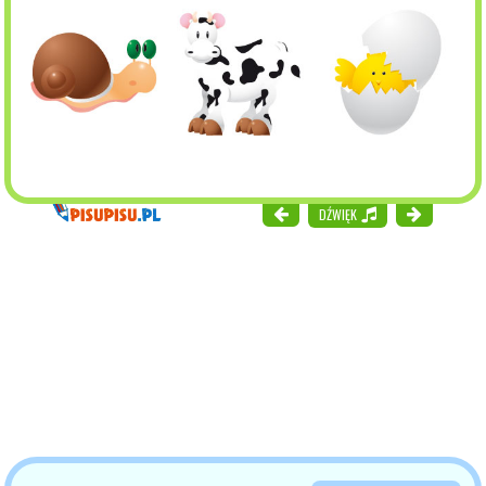
DŹWIĘK