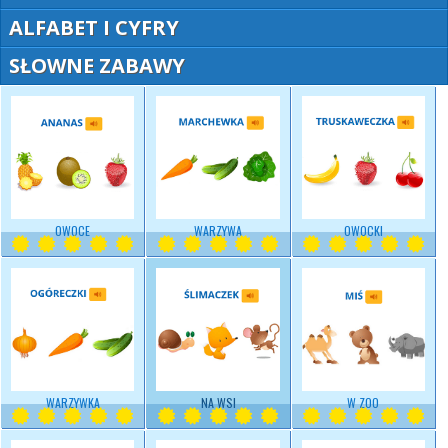
ALFABET I CYFRY
SŁOWNE ZABAWY
OWOCE
WARZYWA
OWOCKI
WARZYWKA
NA WSI
W ZOO