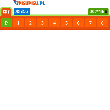
GRY
ARTYKUŁY
LOGOWANIE
P
1
2
3
4
5
6
7
8