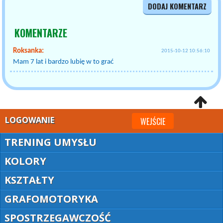
DODAJ KOMENTARZ
KOMENTARZE
Roksanka:
2015-10-12 10:56:10
Mam 7 lat i bardzo lubię w to grać
LOGOWANIE
WEJŚCIE
TRENING UMYSŁU
KOLORY
KSZTAŁTY
GRAFOMOTORYKA
SPOSTRZEGAWCZOŚĆ