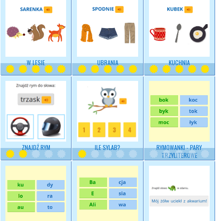
W LESIE
UBRANIA
KUCHNIA
ZNAJDŹ RYM
ILE SYLAB?
RYMOWANKI - PARY
TRZYLITEROWE