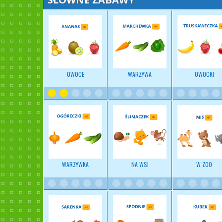
OWOCE
WARZYWA
OWOCKI
WARZYWKA
NA WSI
W ZOO