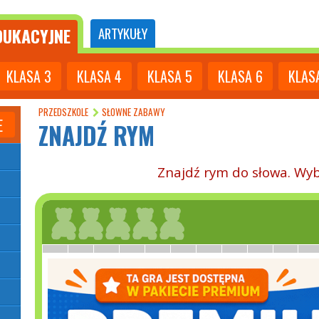
UKACYJNE
ARTYKUŁY
KLASA
3
KLASA
4
KLASA
5
KLASA
6
KLAS
PRZEDSZKOLE
SŁOWNE ZABAWY
E
ZNAJDŹ RYM
Znajdź rym do słowa. Wyb