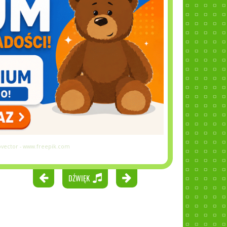
vector - www.freepik.com
DŹWIĘK