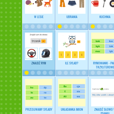
W LESIE
UBRANIA
KUCHNIA
ZNAJDŹ RYM
ILE SYLAB?
RYMOWANKI - PA
TRZYLITEROW
PRZESUWAMY SYLABY
UKŁADANKA IMION
ZNAJDŹ SŁOWO
ZDANIU