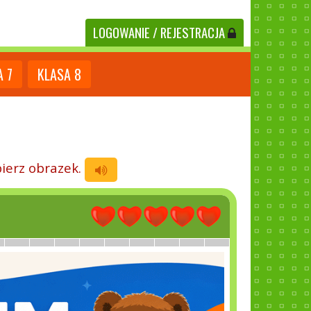
LOGOWANIE
/ REJESTRACJA
A
7
KLASA
8
ierz obrazek.