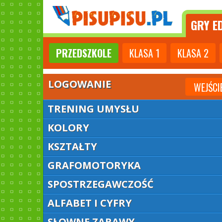
GRY
ED
PRZEDSZKOLE
KLASA
1
KLASA
2
LOGOWANIE
WEJŚCI
TRENING UMYSŁU
KOLORY
KSZTAŁTY
GRAFOMOTORYKA
SPOSTRZEGAWCZOŚĆ
ALFABET I CYFRY
SŁOWNE ZABAWY