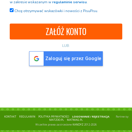
w zakresie wskazanym w
regulaminie serwisu
.
Chcę otrzymywać wskazówki i nowości z PisuPisu.
LUB:
Zaloguj się przez Google
KONTAKT
REGULAMIN
POLITYKA PRYWATNOŚCI
LOGOWANIE / REJESTRACJA
Partnerzy:
MATZOO.PL
MATMAG.PL
Wszelkie prawa zastrzeżone
KANDYZ
2012-2026