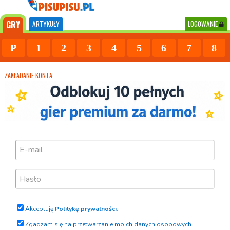
GRY
ARTYKUŁY
LOGOWANIE
P
1
2
3
4
5
6
7
8
ZAKŁADANIE KONTA
Akceptuję
Politykę prywatności
.
Zgadzam się na przetwarzanie moich danych osobowych